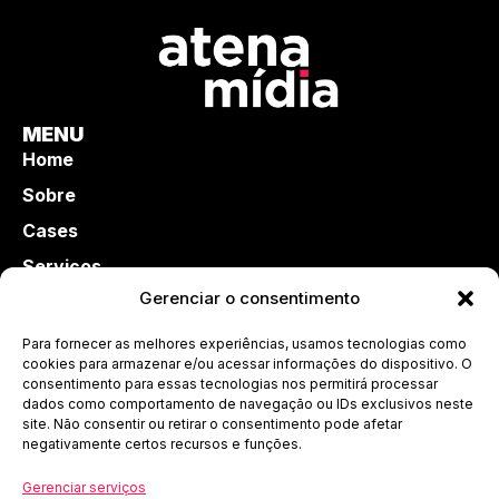
MENU
Home
Sobre
Cases
Serviços
Gerenciar o consentimento
Infoprodutos
Blog
Para fornecer as melhores experiências, usamos tecnologias como
cookies para armazenar e/ou acessar informações do dispositivo. O
Contato
consentimento para essas tecnologias nos permitirá processar
FALE CONOSCO
dados como comportamento de navegação ou IDs exclusivos neste
site. Não consentir ou retirar o consentimento pode afetar
(47) 99714-1800
negativamente certos recursos e funções.
Gerenciar serviços