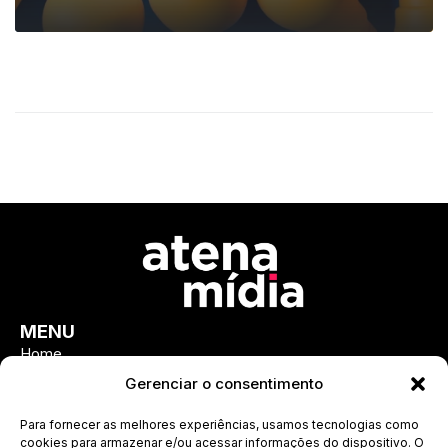
LEIA MAIS
MENU
Home
Sobre
Gerenciar o consentimento
Cases
Para fornecer as melhores experiências, usamos tecnologias como
Serviços
cookies para armazenar e/ou acessar informações do dispositivo. O