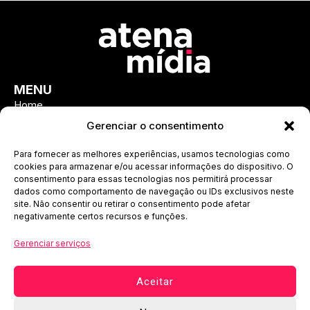
MENU
Home
Sobre
Gerenciar o consentimento
Cases
Para fornecer as melhores experiências, usamos tecnologias como
Serviços
cookies para armazenar e/ou acessar informações do dispositivo. O
consentimento para essas tecnologias nos permitirá processar
Infoprodutos
dados como comportamento de navegação ou IDs exclusivos neste
site. Não consentir ou retirar o consentimento pode afetar
Blog
negativamente certos recursos e funções.
Contato
FALE CONOSCO
Gerenciar serviços
(47) 99714-1800
contato@atenamidia.com.br
Aceitar
Joinville, SC