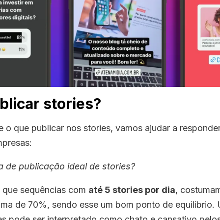
licar stories?
re o que publicar nos stories, vamos ajudar a respond
mpresas:
a de publicação ideal de stories?
que sequências com
até 5 stories por dia
, costuma
ima de 70%, sendo esse um bom ponto de equilíbrio.
es pode ser interpretado como chato e cansativo pelo