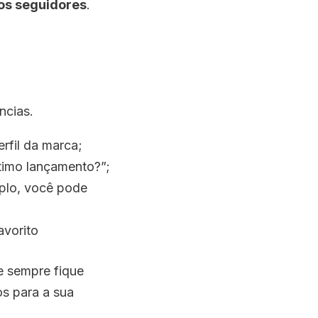
os seguidores
.
ncias.
rfil da marca;
timo lançamento?”;
mplo, você pode
avorito
e sempre fique
os para a sua