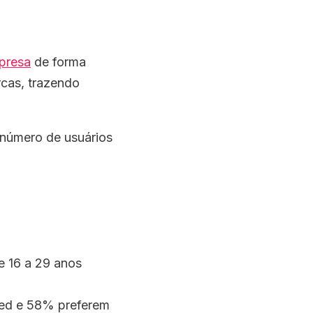
mpresa
de forma
rcas, trazendo
número de usuários
;
e 16 a 29 anos
eed e 58% preferem