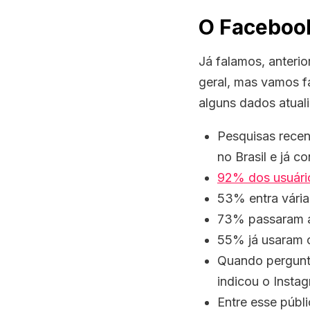
O Facebook
Já falamos, anteri
geral, mas vamos f
alguns dados atual
Pesquisas rece
no Brasil e já 
92% dos usuário
53% entra vária
73% passaram a
55% já usaram 
Quando pergunta
indicou o Insta
Entre esse públ