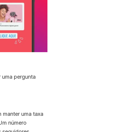
er uma pergunta
m manter uma taxa
 Um número
s seguidores.